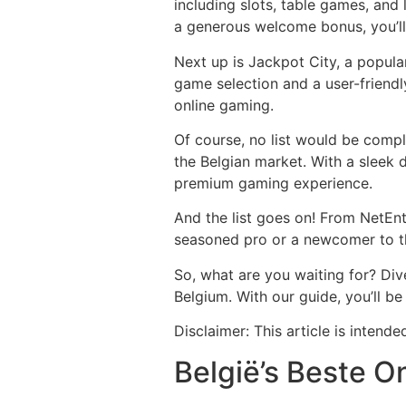
including slots, table games, and l
a generous welcome bonus, you’ll b
Next up is Jackpot City, a popula
game selection and a user-friendly
online gaming.
Of course, no list would be compl
the Belgian market. With a sleek 
premium gaming experience.
And the list goes on! From NetEnt
seasoned pro or a newcomer to th
So, what are you waiting for? Dive
Belgium. With our guide, you’ll b
Disclaimer: This article is inten
België’s Beste O