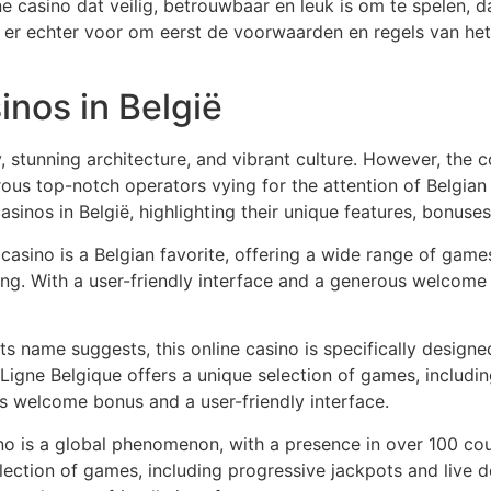
ne casino dat veilig, betrouwbaar en leuk is om te spelen, d
er echter voor om eerst de voorwaarden en regels van het c
inos in België
ry, stunning architecture, and vibrant culture. However, the 
ous top-notch operators vying for the attention of Belgian pl
casinos in België, highlighting their unique features, bonuse
 casino is a Belgian favorite, offering a wide range of game
g. With a user-friendly interface and a generous welcome 
ts name suggests, this online casino is specifically designe
 Ligne Belgique offers a unique selection of games, includi
s welcome bonus and a user-friendly interface.
no is a global phenomenon, with a presence in over 100 coun
election of games, including progressive jackpots and live 