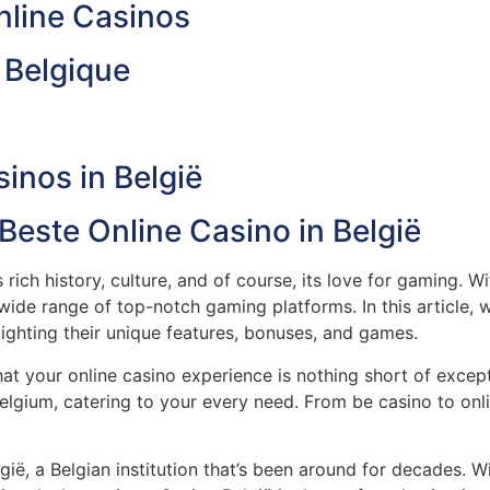
nline Casinos
 Belgique
inos in België
Beste Online Casino in België
 rich history, culture, and of course, its love for gaming. Wi
ide range of top-notch gaming platforms. In this article, we
lighting their unique features, bonuses, and games.
hat your online casino experience is nothing short of excep
 Belgium, catering to your every need. From be casino to on
elgië, a Belgian institution that’s been around for decades. 