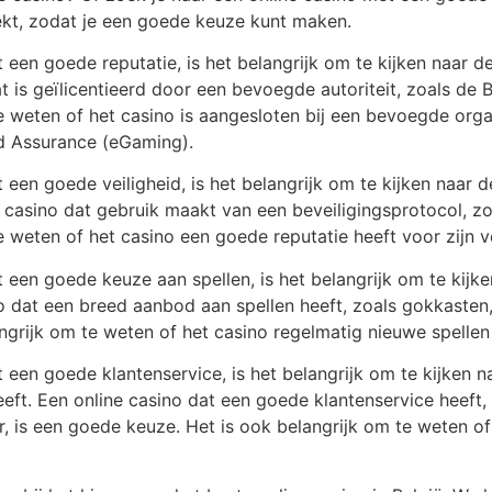
ekt, zodat je een goede keuze kunt maken.
 een goede reputatie, is het belangrijk om te kijken naar de 
at is geïlicentieerd door een bevoegde autoriteit, zoals de 
te weten of het casino is aangesloten bij een bevoegde or
d Assurance (eGaming).
 een goede veiligheid, is het belangrijk om te kijken naar 
 casino dat gebruik maakt van een beveiligingsprotocol, zo
e weten of het casino een goede reputatie heeft voor zijn 
t een goede keuze aan spellen, is het belangrijk om te kijke
o dat een breed aanbod aan spellen heeft, zoals gokkasten, 
grijk om te weten of het casino regelmatig nieuwe spellen
t een goede klantenservice, is het belangrijk om te kijken
eft. Een online casino dat een goede klantenservice heeft, 
, is een goede keuze. Het is ook belangrijk om te weten of