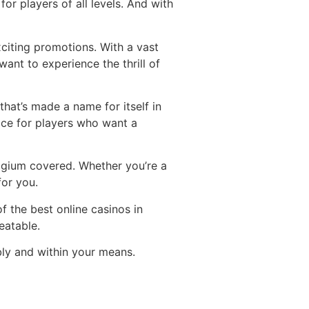
for players of all levels. And with
xciting promotions. With a vast
ant to experience the thrill of
hat’s made a name for itself in
ice for players who want a
elgium covered. Whether you’re a
for you.
f the best online casinos in
eatable.
bly and within your means.