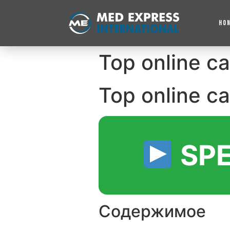
HO
Top online ca
Top online ca
SPE
Содержимое