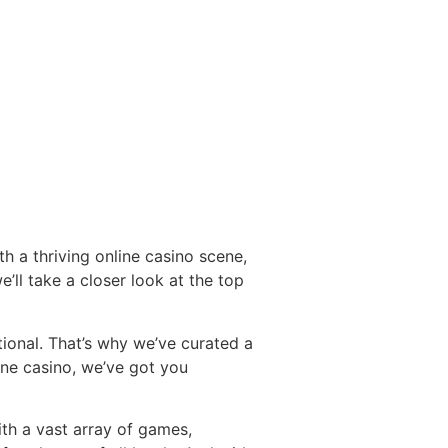
th a thriving online casino scene,
’ll take a closer look at the top
tional. That’s why we’ve curated a
line casino, we’ve got you
With a vast array of games,