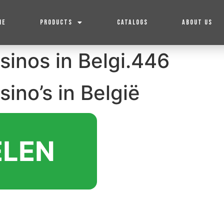
ME
PRODUCTS
CATALOGS
ABOUT US
sinos in Belgi.446
sino’s in België
LEN