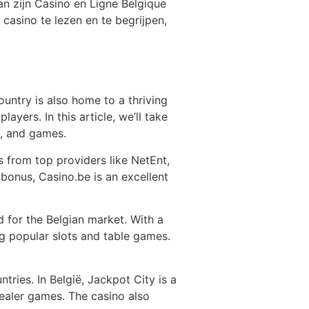
an zijn Casino en Ligne Belgique
asino te lezen en te begrijpen,
country is also home to a thriving
ayers. In this article, we’ll take
s, and games.
s from top providers like NetEnt,
bonus, Casino.be is an excellent
d for the Belgian market. With a
ng popular slots and table games.
tries. In België, Jackpot City is a
dealer games. The casino also