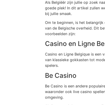
Als Belgiëër zijn jullie op zoek na
goede plek! In dit artikel zullen 
bij jullie smaak.
Om te beginnen, is het belangrijk 
van de Belgische overheid. Dit be
voorbeelden zijn:
Casino en Ligne Be
Casino en Ligne Belgique is een v
van klassieke gokkasten tot mode
spelers.
Be Casino
Be Casino is een andere populaire
waaronder ook live casino spelle
omgeving.